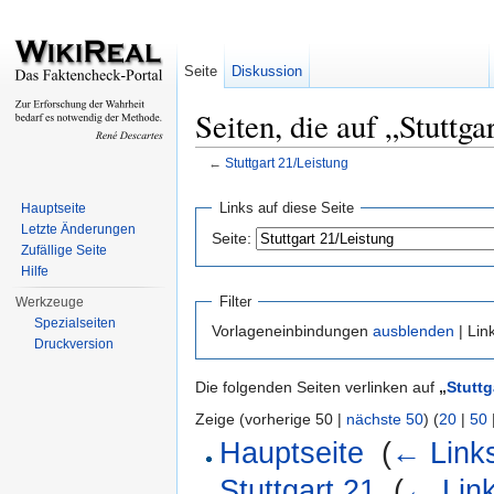
Seite
Diskussion
Seiten, die auf „Stuttga
←
Stuttgart 21/Leistung
Wechseln zu:
Navigation
,
Suche
Links auf diese Seite
Hauptseite
Letzte Änderungen
Seite:
Zufällige Seite
Hilfe
Filter
Werkzeuge
Spezialseiten
Vorlageneinbindungen
ausblenden
| Lin
Druckversion
Die folgenden Seiten verlinken auf
„
Stuttg
Zeige (vorherige 50 |
nächste 50
) (
20
|
50
Hauptseite
‎
(
← Link
Stuttgart 21
‎
(
← Lin